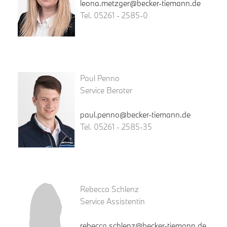
leona.metzger@becker-tiemann.de
Tel. 05261 - 2585-0
Paul Penno
Service Berater
paul.penno@becker-tiemann.de
Tel. 05261 - 2585-35
Rebecca Schlenz
Service Assistentin
rebecca.schlenz@becker-tiemann.de