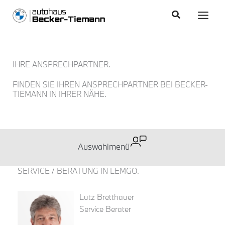
Zum
content
Main
Suchen
Inhalt
Men
springen
IHRE ANSPRECHPARTNER.
FINDEN SIE IHREN ANSPRECHPARTNER BEI BECKER-
TIEMANN IN IHRER NÄHE.
SERVICE / BERATUNG IN LEMGO.
Lutz Bretthauer
Service Berater