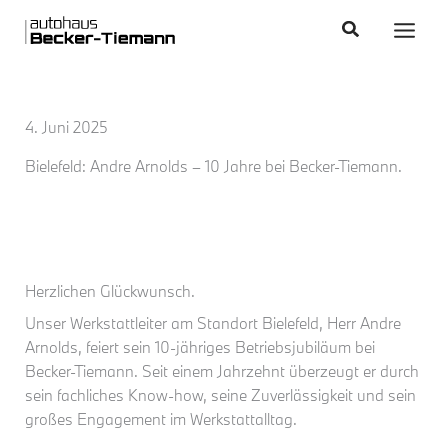
Zum
content
Main
Suchen
Inhalt
Men
springen
4. Juni 2025
Bielefeld: Andre Arnolds – 10 Jahre bei Becker-Tiemann.
Herzlichen Glückwunsch.
Unser Werkstattleiter am Standort Bielefeld, Herr Andre
Arnolds, feiert sein 10-jähriges Betriebsjubiläum bei
Becker-Tiemann. Seit einem Jahrzehnt überzeugt er durch
sein fachliches Know-how, seine Zuverlässigkeit und sein
großes Engagement im Werkstattalltag.