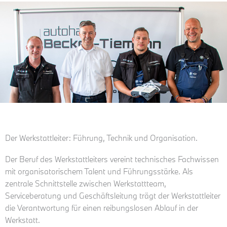
Der Werkstattleiter: Führung, Technik und Organisation.
Der Beruf des Werkstattleiters vereint technisches Fachwissen
mit organisatorischem Talent und Führungsstärke. Als
zentrale Schnittstelle zwischen Werkstattteam,
Serviceberatung und Geschäftsleitung trägt der Werkstattleiter
die Verantwortung für einen reibungslosen Ablauf in der
Werkstatt.