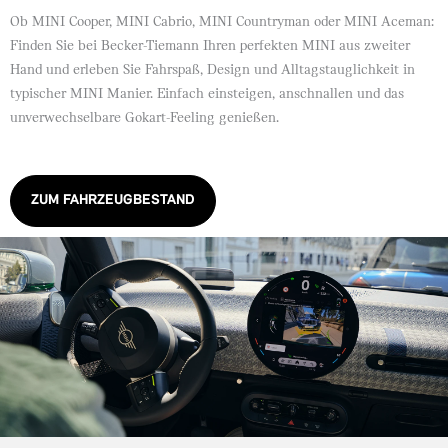
Ob MINI Cooper, MINI Cabrio, MINI Countryman oder MINI Aceman:
Finden Sie bei Becker-Tiemann Ihren perfekten MINI aus zweiter
Hand und erleben Sie Fahrspaß, Design und Alltagstauglichkeit in
typischer MINI Manier. Einfach einsteigen, anschnallen und das
unverwechselbare Gokart-Feeling genießen.
ZUM FAHRZEUGBESTAND