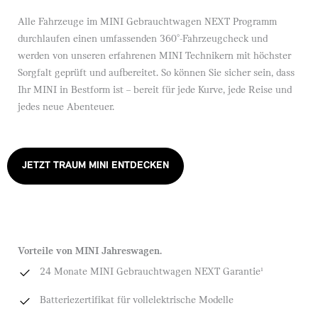
Alle Fahrzeuge im MINI Gebrauchtwagen NEXT Programm
durchlaufen einen umfassenden 360°-Fahrzeugcheck und
werden von unseren erfahrenen MINI Technikern mit höchster
Sorgfalt geprüft und aufbereitet. So können Sie sicher sein, dass
Ihr MINI in Bestform ist – bereit für jede Kurve, jede Reise und
jedes neue Abenteuer.
JETZT TRAUM MINI ENTDECKEN
Vorteile von MINI Jahreswagen.
24 Monate MINI Gebrauchtwagen NEXT Garantie¹
Batteriezertifikat für vollelektrische Modelle