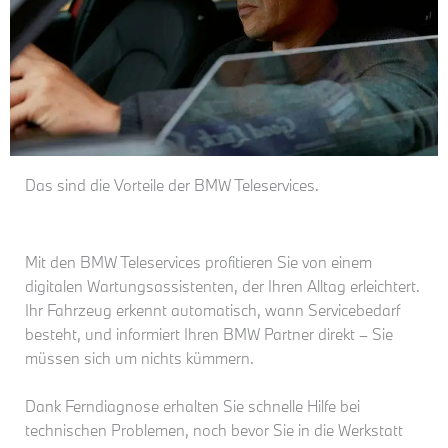
Das sind die Vorteile der BMW Teleservices.
Mit den BMW Teleservices profitieren Sie von einem
digitalen Wartungsassistenten, der Ihren Alltag erleichtert.
Ihr Fahrzeug erkennt automatisch, wann Servicebedarf
besteht, und informiert Ihren BMW Partner direkt – Sie
müssen sich um nichts kümmern.
Dank Ferndiagnose erhalten Sie schnelle Hilfe bei
technischen Problemen, noch bevor Sie in die Werkstatt