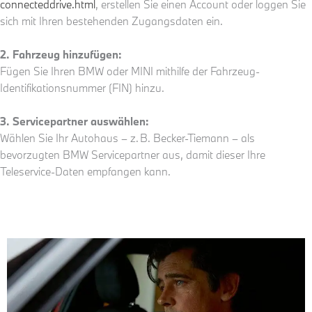
connecteddrive.html
, erstellen Sie einen Account oder loggen Sie
sich mit Ihren bestehenden Zugangsdaten ein.
2. Fahrzeug hinzufügen:
Fügen Sie Ihren BMW oder MINI mithilfe der Fahrzeug-
Identifikationsnummer (FIN) hinzu.
3. Servicepartner auswählen:
Wählen Sie Ihr Autohaus – z. B. Becker-Tiemann – als
bevorzugten BMW Servicepartner aus, damit dieser Ihre
Teleservice-Daten empfangen kann.