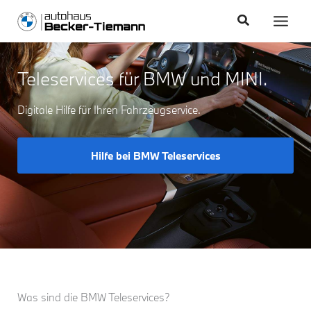
Zum
content
Main
Suchen
Inhalt
Men
springen
Teleservices für BMW und MINI.
Digitale Hilfe für Ihren Fahrzeugservice.
Hilfe bei BMW Teleservices
Was sind die BMW Teleservices?