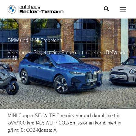
Zum
content
Main
Suchen
Inhalt
Men
springen
BMW und MINI Probefahrt.
Vereinbaren Sie jetzt eine Probefahrt mit einem BMW oder
MINI.
MINI Cooper SE: WLTP Energieverbrauch kombiniert in
kWh/100 km: 14,7; WLTP CO2-Emissionen kombiniert in
g/km: 0; CO2-Klasse: A