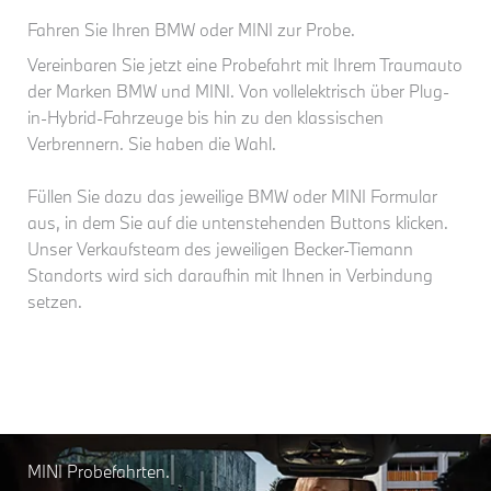
Fahren Sie Ihren BMW oder MINI zur Probe.
Vereinbaren Sie jetzt eine Probefahrt mit Ihrem Traumauto
der Marken BMW und MINI. Von vollelektrisch über Plug-
in-Hybrid-Fahrzeuge bis hin zu den klassischen
Verbrennern. Sie haben die Wahl.
Füllen Sie dazu das jeweilige BMW oder MINI Formular
aus, in dem Sie auf die untenstehenden Buttons klicken.
Unser Verkaufsteam des jeweiligen Becker-Tiemann
Standorts wird sich daraufhin mit Ihnen in Verbindung
setzen.
MINI Probefahrten.