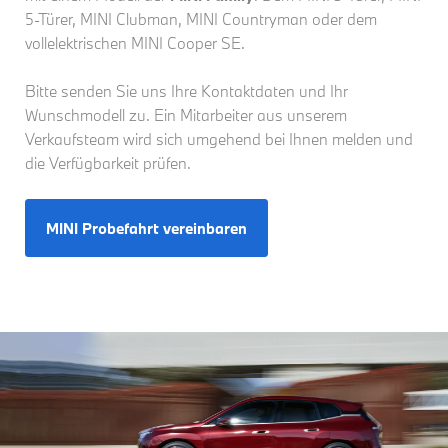
5-Türer, MINI Clubman, MINI Countryman oder dem
vollelektrischen MINI Cooper SE.
Bitte senden Sie uns Ihre Kontaktdaten und Ihr
Wunschmodell zu. Ein Mitarbeiter aus unserem
Verkaufsteam wird sich umgehend bei Ihnen melden und
die Verfügbarkeit prüfen.
MINI Probefahrt vereinbaren