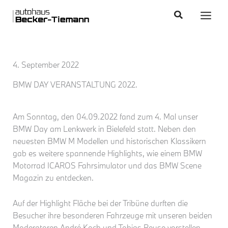
Zum
content
Main
Suchen
Inhalt
Men
springen
4. September 2022
BMW DAY VERANSTALTUNG 2022.
Am Sonntag, den 04.09.2022 fand zum 4. Mal unser
BMW Day am Lenkwerk in Bielefeld statt. Neben den
neuesten BMW M Modellen und historischen Klassikern
gab es weitere spannende Highlights, wie einem BMW
Motorrad ICAROS Fahrsimulator und das BMW Scene
Magazin zu entdecken.
Auf der Highlight Fläche bei der Tribüne durften die
Besucher ihre besonderen Fahrzeuge mit unseren beiden
Moderatoren André Koch und Tobias Reuse vorstellen.