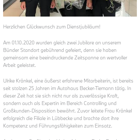
Herzlichen Glückwunsch zum Dienstjubiläum!
Am 01.10.2020 wurden gleich zwei Jubilare an unserem
Bünder Standort gebührend gefeiert, denn sie haben
gemeinsam eine beeindruckende Zeitspanne an wertvoller
Arbeit geleistet.
Ulrike Kränkel, eine äußerst erfahrene Mitarbeiterin, ist bereits
seit stolzen 25 Jahren im Autohaus Becker-Tiemann tätig. In
dieser Zeit hat sie sich nicht nur als zuverlässige Kraft,
sondern auch als Expertin im Bereich Controlling und
Großkunden-Disposition bewährt. Zuvor leitete Frau Kränkel
erfolgreich die Filiale in Lübbecke und brachte dort ihre
Kompetenz und Führungsfähigkeiten zum Einsatz.