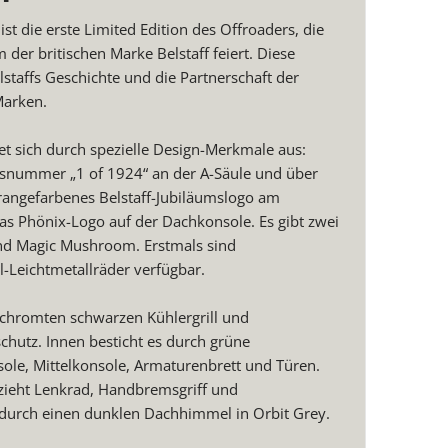
t die erste Limited Edition des Offroaders, die
 der britischen Marke Belstaff feiert. Diese
lstaffs Geschichte und die Partnerschaft der
Marken.
t sich durch spezielle Design-Merkmale aus:
gsnummer „1 of 1924“ an der A-Säule und über
angefarbenes Belstaff-Jubiläumslogo am
das Phönix-Logo auf der Dachkonsole. Es gibt zwei
und Magic Mushroom. Erstmals sind
l-Leichtmetallräder verfügbar.
tchromten schwarzen Kühlergrill und
hutz. Innen besticht es durch grüne
ole, Mittelkonsole, Armaturenbrett und Türen.
zieht Lenkrad, Handbremsgriff und
 durch einen dunklen Dachhimmel in Orbit Grey.