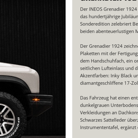
Der INEOS Grenadier 1924 is
das hundertjährige Jubiläum
Sonderedition zelebriert Be
beiden abenteuerlustigen 
Der Grenadier 1924 zeichne
Plaketten mit der Fertigun
dem Handschuhfach, ein or
seitlichen Lufteinlass und 
Akzentfarben: Inky Black 
diamantgeschliffene 17-Zol
Das Fahrzeug hat einen en
dunkelgrauen Unterbodensc
Verkleidungen an Dachkons
Schwarzes Sattelleder über
Instrumententafel, ergänzt