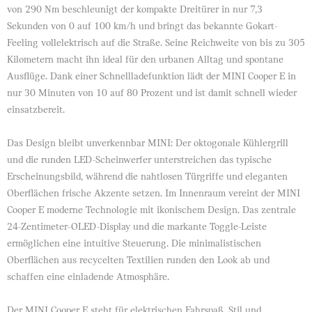
von 290 Nm beschleunigt der kompakte Dreitürer in nur 7,3
Sekunden von 0 auf 100 km/h und bringt das bekannte Gokart-
Feeling vollelektrisch auf die Straße. Seine Reichweite von bis zu 305
Kilometern macht ihn ideal für den urbanen Alltag und spontane
Ausflüge. Dank einer Schnellladefunktion lädt der MINI Cooper E in
nur 30 Minuten von 10 auf 80 Prozent und ist damit schnell wieder
einsatzbereit.
Das Design bleibt unverkennbar MINI: Der oktogonale Kühlergrill
und die runden LED-Scheinwerfer unterstreichen das typische
Erscheinungsbild, während die nahtlosen Türgriffe und eleganten
Oberflächen frische Akzente setzen. Im Innenraum vereint der MINI
Cooper E moderne Technologie mit ikonischem Design. Das zentrale
24-Zentimeter-OLED-Display und die markante Toggle-Leiste
ermöglichen eine intuitive Steuerung. Die minimalistischen
Oberflächen aus recycelten Textilien runden den Look ab und
schaffen eine einladende Atmosphäre.
Der MINI Cooper E steht für elektrischen Fahrspaß, Stil und