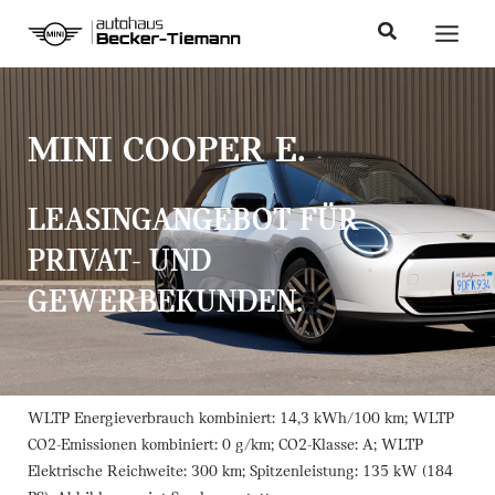
Zum
content
Main
Suchen
Inhalt
Menu
springen
MINI COOPER E.
LEASINGANGEBOT FÜR
PRIVAT- UND
GEWERBEKUNDEN.
WLTP Energieverbrauch kombiniert: 14,3 kWh/100 km; WLTP
CO2-Emissionen kombiniert: 0 g/km; CO2-Klasse: A; WLTP
Elektrische Reichweite: 300 km; Spitzenleistung: 135 kW (184