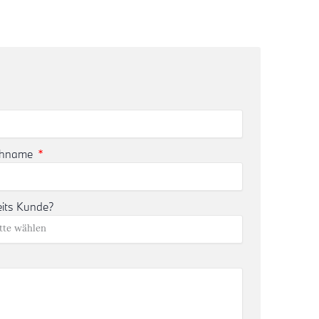
chname
eits Kunde?