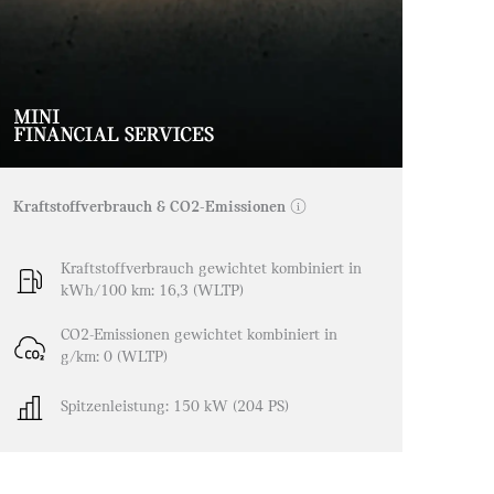
Kraftstoffverbrauch & CO2-Emissionen
ⓘ
Kraftstoffverbrauch gewichtet kombiniert in
kWh/100 km: 16,3 (WLTP)
CO2-Emissionen gewichtet kombiniert in
g/km: 0 (WLTP)
Spitzenleistung: 150 kW (204 PS)