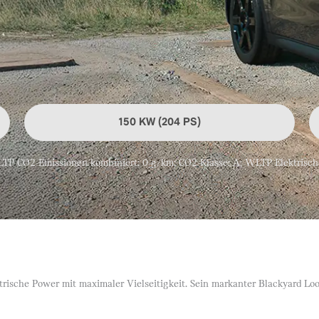
150 KW (204 PS)
 CO2-Emissionen kombiniert: 0 g/km; CO2-Klasse: A; WLTP Elektrische 
rische Power mit maximaler Vielseitigkeit. Sein markanter Blackyard Loo