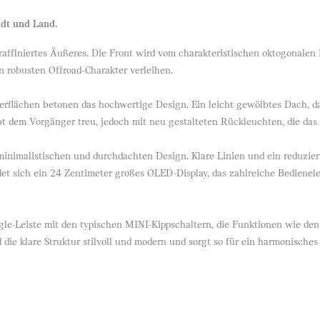
adt und Land.
finiertes Äußeres. Die Front wird vom charakteristischen oktogonalen Kü
 robusten Offroad-Charakter verleihen.
oberflächen betonen das hochwertige Design. Ein leicht gewölbtes Dach, d
 dem Vorgänger treu, jedoch mit neu gestalteten Rückleuchten, die das
imalistischen und durchdachten Design. Klare Linien und ein reduziert
t sich ein 24 Zentimeter großes OLED-Display, das zahlreiche Bedienele
ggle-Leiste mit den typischen MINI-Kippschaltern, die Funktionen wie de
die klare Struktur stilvoll und modern und sorgt so für ein harmonisches 