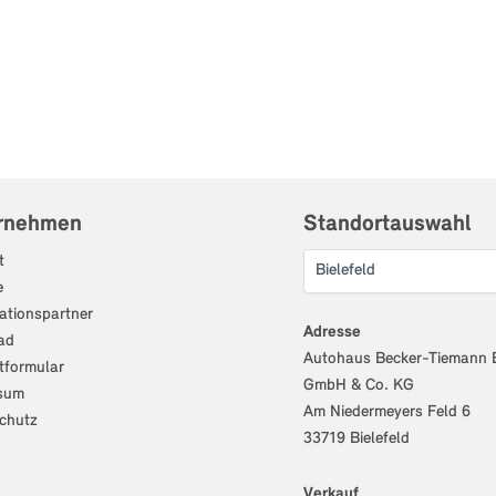
rnehmen
Standortauswahl
t
e
ationspartner
Adresse
ad
Autohaus Becker-Tiemann B
tformular
GmbH & Co. KG
sum
Am Niedermeyers Feld 6
chutz
33719 Bielefeld
Verkauf