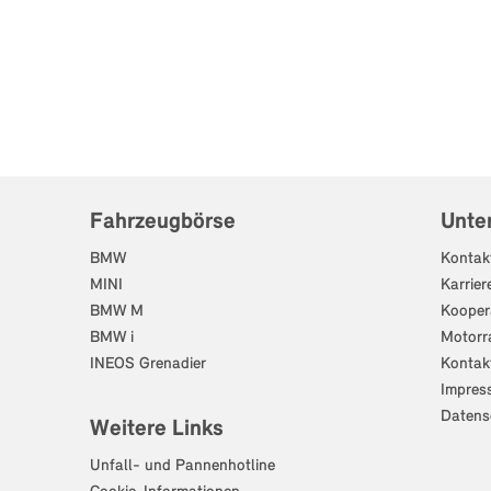
Fahrzeugbörse
Unte
BMW
Kontak
MINI
Karrier
BMW M
Kooper
BMW i
Motorr
INEOS Grenadier
Kontak
Impres
Datens
Weitere Links
Unfall- und Pannenhotline