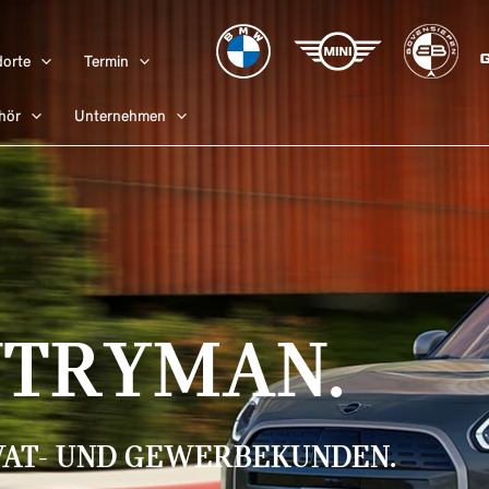
orte
Termin
hör
Unternehmen
NTRYMAN.
VAT- UND GEWERBEKUNDEN.