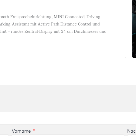
tooth Freisprecheinrichtung, MINI Connected, Driving
arking Assistant mit Active Park Distance Control und
Unit – rundes Zentral-Display mit 24 cm Durchmesser und
Vorname
Na