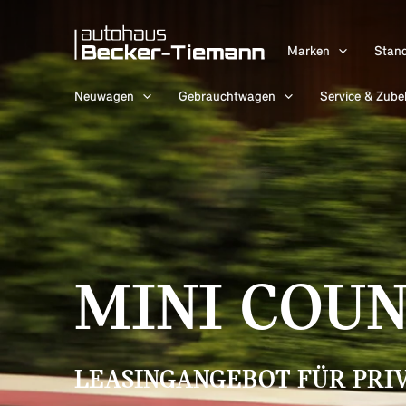
Zum
content
Inhalt
Marken
Stand
springen
Neuwagen
Gebrauchtwagen
Service & Zube
MINI COU
LEASINGANGEBOT FÜR PRI