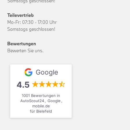
Samstags geschlossen!
Teilevertrieb
Mo-Fr: 07:30 - 17:00 Uhr
Samstags geschlossen!
Bewertungen
Bewerten Sie uns.
Google
4.5
1001 Bewertungen in
AutoScout24
,
Google
,
mobile.de
für Bielefeld
Adresse
Adresse
Adresse
Adresse
Adresse
Adresse
Adresse
Adresse
Adresse
Adresse
Adresse
Adresse
Adresse
Adresse
Adresse
Adresse
Adresse
Adresse