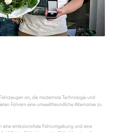
e) Fahrzeugen an, die modernste Technologie und
eten Fahrern eine umweltfreundliche Alternative zu
en eine emissionsfreie Fahrumgebung und eine