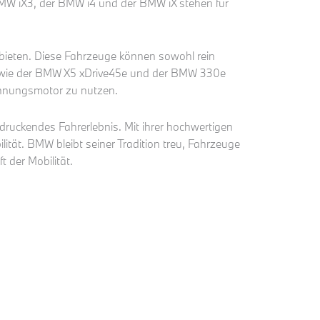
BMW iX3, der BMW i4 und der BMW iX stehen für
bieten. Diese Fahrzeuge können sowohl rein
lle wie der BMW X5 xDrive45e und der BMW 330e
rennungsmotor zu nutzen.
druckendes Fahrerlebnis. Mit ihrer hochwertigen
tät. BMW bleibt seiner Tradition treu, Fahrzeuge
 der Mobilität.