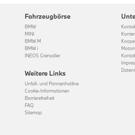
Fahrzeugbörse
Unt
BMW
Konta
MINI
Karrie
BMW M
Kooper
BMW i
Motor
INEOS Grenadier
Kontak
Impre
Daten
Weitere Links
Unfall- und Pannenhotline
Cookie-Informationen
Barrierefreiheit
FAQ
Sitemap