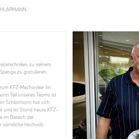
CHLARMANN.
vicetechniker, zu seinem
Spenge zu gratulieren.
 zum KFZ-Mechaniker im
mann Teil unseres Teams ist
err Schlarmann hat sich
et und ist Stand heute KFZ-
e im Bereich der
 sämtliche Hochvolt-