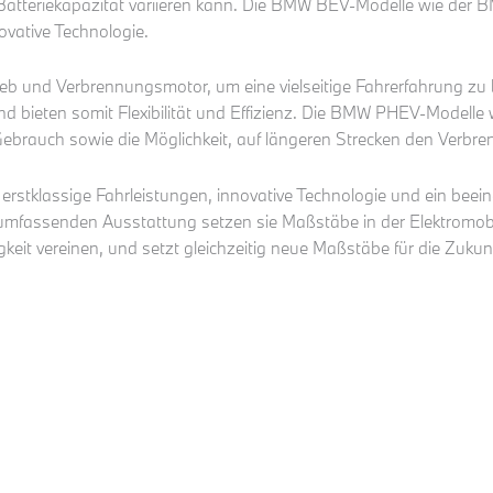
 Batteriekapazität variieren kann. Die BMW BEV-Modelle wie der 
vative Technologie.
b und Verbrennungsmotor, um eine vielseitige Fahrerfahrung zu 
und bieten somit Flexibilität und Effizienz. Die BMW PHEV-Mode
n Gebrauch sowie die Möglichkeit, auf längeren Strecken den Verb
rstklassige Fahrleistungen, innovative Technologie und ein beein
mfassenden Ausstattung setzen sie Maßstäbe in der Elektromobili
eit vereinen, und setzt gleichzeitig neue Maßstäbe für die Zukunft