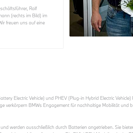
schäftsführer, Ralf
mann (rechts im Bild) im
r freuen uns auf eine
ttery Electric Vehicle) und PHEV (Plug-in Hybrid Electric Vehicl
euge verkörpern BMWs Engagement für nachhaltige Mobilität und bi
und werden ausschließlich durch Batterien angetrieben. Sie biet