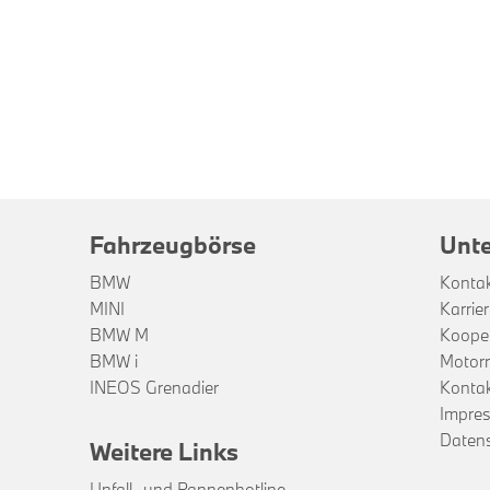
Fahrzeugbörse
Unt
BMW
Konta
MINI
Karrie
BMW M
Kooper
BMW i
Motor
INEOS Grenadier
Kontak
Impre
Daten
Weitere Links
Unfall- und Pannenhotline