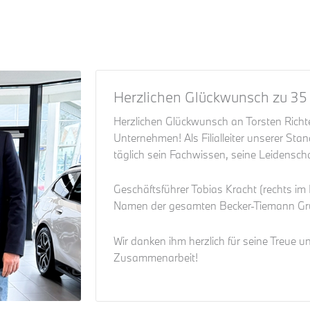
Herzlichen Glückwunsch zu 35 
Herzlichen Glückwunsch an Torsten Richt
Unternehmen! Als Filialleiter unserer St
täglich sein Fachwissen, seine Leidensch
Geschäftsführer Tobias Kracht (rechts im Bi
Namen der gesamten Becker-Tiemann Gr
Wir danken ihm herzlich für seine Treue 
Zusammenarbeit!