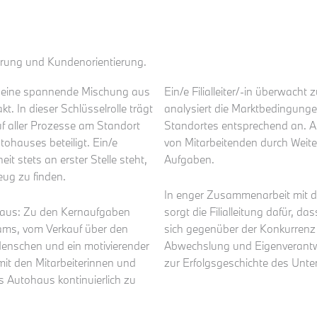
ührung und Kundenorientierung.
tet eine spannende Mischung aus
Ein/e Filialleiter/-in überwacht
 In dieser Schlüsselrolle trägt
analysiert die Marktbedingunge
f aller Prozesse am Standort
Standortes entsprechend an. A
ohauses beteiligt. Ein/e
von Mitarbeitenden durch Weit
heit stets an erster Stelle steht,
Aufgaben.
eug zu finden.
In enger Zusammenarbeit mit d
naus: Zu den Kernaufgaben
sorgt die Filialleitung dafür, d
ams, vom Verkauf über den
sich gegenüber der Konkurrenz a
 Menschen und ein motivierender
Abwechslung und Eigenverantwo
it den Mitarbeiterinnen und
zur Erfolgsgeschichte des Unt
as Autohaus kontinuierlich zu