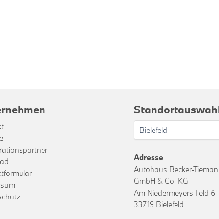
ernehmen
Standortauswah
kt
re
ationspartner
Adresse
rad
Autohaus Becker-Tiemann
tformular
GmbH & Co. KG
ssum
Am Niedermeyers Feld 6
schutz
33719 Bielefeld