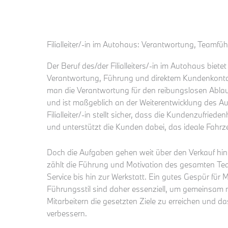
Filialleiter/-in im Autohaus: Verantwortung, Teamf
Der Beruf des/der Filialleiters/-in im Autohaus bie
Verantwortung, Führung und direktem Kundenkontakt.
man die Verantwortung für den reibungslosen Ablau
und ist maßgeblich an der Weiterentwicklung des Aut
Filialleiter/-in stellt sicher, dass die Kundenzufrieden
und unterstützt die Kunden dabei, das ideale Fahrz
Doch die Aufgaben gehen weit über den Verkauf hi
zählt die Führung und Motivation des gesamten Te
Service bis hin zur Werkstatt. Ein gutes Gespür für
Führungsstil sind daher essenziell, um gemeinsam m
Mitarbeitern die gesetzten Ziele zu erreichen und d
verbessern.