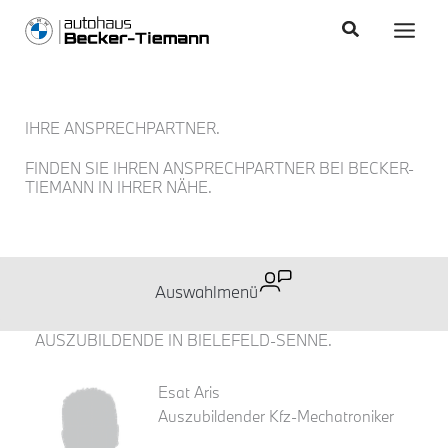
Zum
content
Main
Suchen
Inhalt
Men
springen
IHRE ANSPRECHPARTNER.
FINDEN SIE IHREN ANSPRECHPARTNER BEI BECKER-
TIEMANN IN IHRER NÄHE.
AUSZUBILDENDE IN BIELEFELD-SENNE.
Esat Aris
Auszubildender Kfz-Mechatroniker