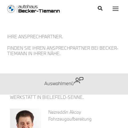
Zum
content
Main
Suchen
Inhalt
Men
springen
IHRE ANSPRECHPARTNER.
FINDEN SIE IHREN ANSPRECHPARTNER BEI BECKER-
TIEMANN IN IHRER NÄHE.
WERKSTATT IN BIELEFELD-SENNE.
Nezreddin Akcay
Fahrzeugaufbereitung