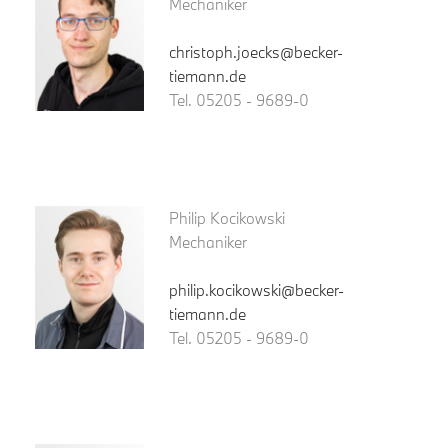
Mechaniker
christoph.joecks@becker-
tiemann.de
Tel. 05205 - 9689-0
Philip Kocikowski
Mechaniker
philip.kocikowski@becker-
tiemann.de
Tel. 05205 - 9689-0