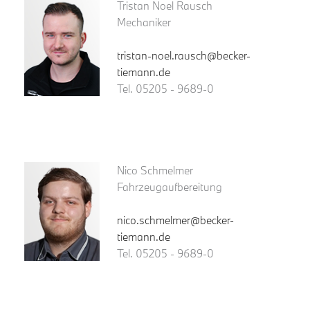
Tristan Noel Rausch
Mechaniker
tristan-noel.rausch@becker-
tiemann.de
Tel. 05205 - 9689-0
Nico Schmelmer
Fahrzeugaufbereitung
nico.schmelmer@becker-
tiemann.de
Tel. 05205 - 9689-0