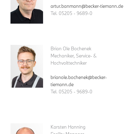
artur.banmann@becker-tiemann.de
Tel. 05205 - 9689-0
Brian Ole Bochenek
Mechaniker, Service- &
Hochvolttechniker
brianole.bochenek@becker-
tiemann.de
Tel. 05205 - 9689-0
Karsten Hanning