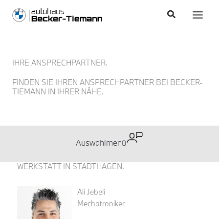
Zum
content
Main
Suchen
Inhalt
Men
springen
IHRE ANSPRECHPARTNER.
FINDEN SIE IHREN ANSPRECHPARTNER BEI BECKER-
TIEMANN IN IHRER NÄHE.
WERKSTATT IN STADTHAGEN.
Ali Jebeli
Mechatroniker