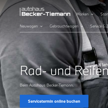
Zum
content
Inhalt
Marken
Stan
springen
Neuwagen
Gebrauchtwagen
Service &
Rad- und Reife
Beim Autohaus Becker-Tiemann.
Servicetermin online buchen