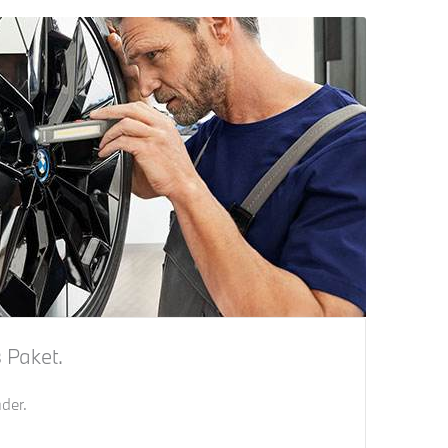
s
Paket.
der.