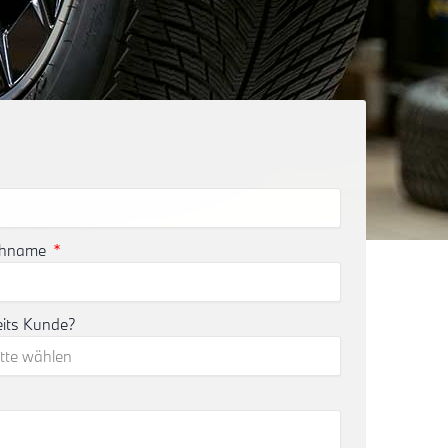
chname
eits Kunde?