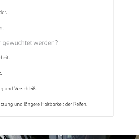
er.
n.
r gewuchtet werden?
heit.
.
g und Verschleiß.
zung und längere Haltbarkeit der Reifen.