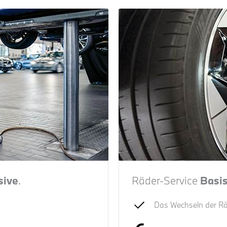
sive
.
Räder-Service
Basi
Das Wechseln der Rä