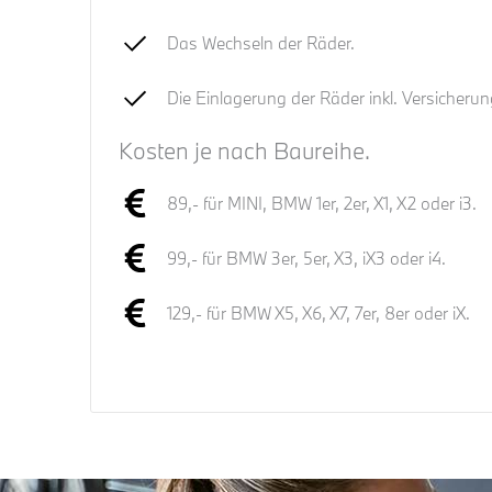
Das Wechseln der Räder.
Die Einlagerung der Räder inkl. Versicheru
Kosten je nach Baureihe.
89,- für MINI, BMW 1er, 2er, X1, X2 oder i3.
99,- für BMW 3er, 5er, X3, iX3 oder i4.
129,- für BMW X5, X6, X7, 7er, 8er oder iX.