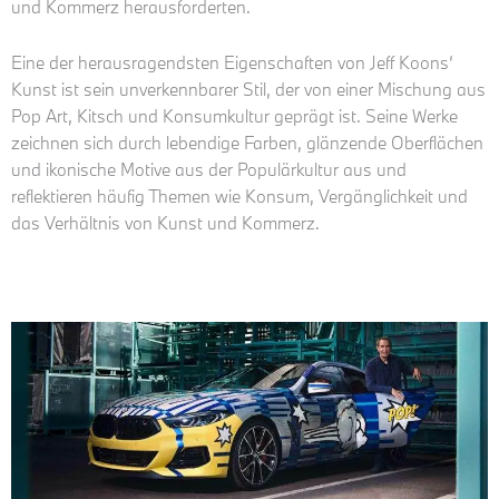
und Kommerz herausforderten.
Eine der herausragendsten Eigenschaften von Jeff Koons‘
Kunst ist sein unverkennbarer Stil, der von einer Mischung aus
Pop Art, Kitsch und Konsumkultur geprägt ist. Seine Werke
zeichnen sich durch lebendige Farben, glänzende Oberflächen
und ikonische Motive aus der Populärkultur aus und
reflektieren häufig Themen wie Konsum, Vergänglichkeit und
das Verhältnis von Kunst und Kommerz.