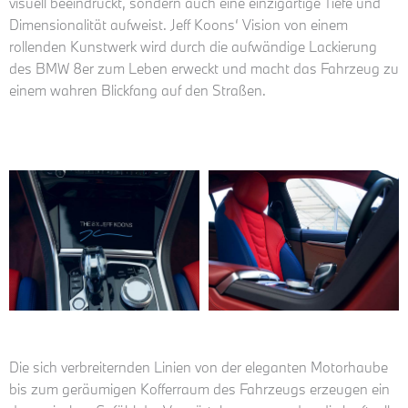
visuell beeindruckt, sondern auch eine einzigartige Tiefe und
Dimensionalität aufweist. Jeff Koons‘ Vision von einem
rollenden Kunstwerk wird durch die aufwändige Lackierung
des BMW 8er zum Leben erweckt und macht das Fahrzeug zu
einem wahren Blickfang auf den Straßen.
Die sich verbreiternden Linien von der eleganten Motorhaube
bis zum geräumigen Kofferraum des Fahrzeugs erzeugen ein