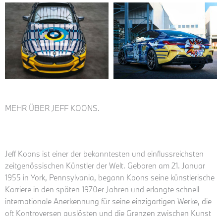
MEHR ÜBER JEFF KOONS.
Jeff Koons ist einer der bekanntesten und einflussreichsten
zeitgenössischen Künstler der Welt. Geboren am 21. Januar
1955 in York, Pennsylvania, begann Koons seine künstlerische
Karriere in den späten 1970er Jahren und erlangte schnell
internationale Anerkennung für seine einzigartigen Werke, die
oft Kontroversen auslösten und die Grenzen zwischen Kunst