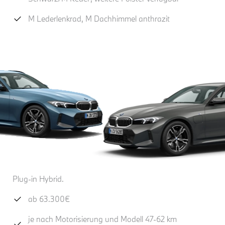
M Lederlenkrad, M Dachhimmel anthrazit
Plug-in Hybrid.
ab 63.300€
je nach Motorisierung und Modell 47-62 km