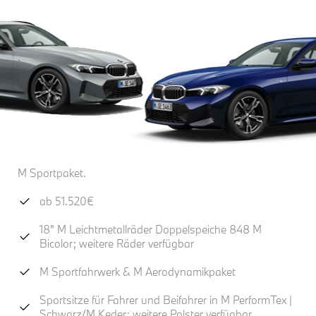
M Sportpaket.
ab 51.520€
18" M Leichtmetallräder Doppelspeiche 848 M
Bicolor; weitere Räder verfügbar
M Sportfahrwerk & M Aerodynamikpaket
Sportsitze für Fahrer und Beifahrer in M PerformTex |
Schwarz/M Keder; weitere Polster verfügbar