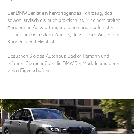
Der BMW 3er ist ein hervorragendes Fahrzeug, das
sowohl stylisch als auch praktisch ist. Mit einem breiten
Angebot an Ausstattungsoptionen und modernster
Technologie ist es kein Wunder, dass dieser Wagen bei
Kunden sehr beliebt ist.
Besuchen Sie das Autohaus Becker-Tiemann und
erfahren Sie mehr über die BMW 3er Modelle und deren
vielen Eigenschaften.