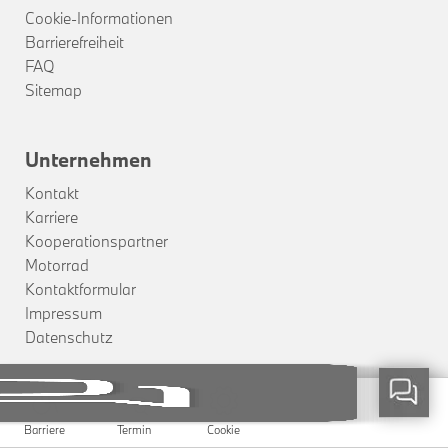
Cookie-Informationen
Barrierefreiheit
FAQ
Sitemap
Unternehmen
Kontakt
Karriere
Kooperationspartner
Motorrad
Kontaktformular
Impressum
Datenschutz
Standortauswahl
Weitere Informationen über den gesperrten Inhalt.
Termin
Cookie