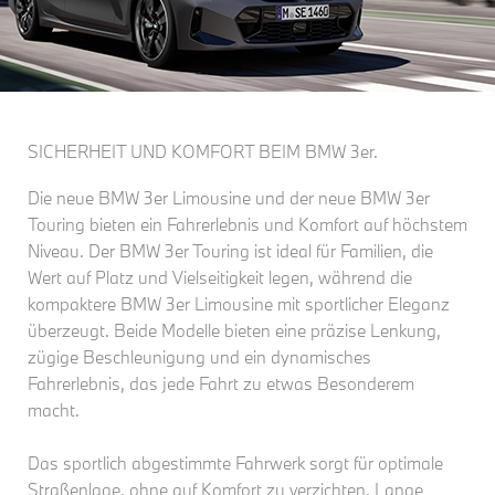
SICHERHEIT UND KOMFORT BEIM BMW 3er.
Die neue BMW 3er Limousine und der neue BMW 3er
Touring bieten ein Fahrerlebnis und Komfort auf höchstem
Niveau. Der BMW 3er Touring ist ideal für Familien, die
Wert auf Platz und Vielseitigkeit legen, während die
kompaktere BMW 3er Limousine mit sportlicher Eleganz
überzeugt. Beide Modelle bieten eine präzise Lenkung,
zügige Beschleunigung und ein dynamisches
Fahrerlebnis, das jede Fahrt zu etwas Besonderem
macht.
Das sportlich abgestimmte Fahrwerk sorgt für optimale
Straßenlage, ohne auf Komfort zu verzichten. Lange