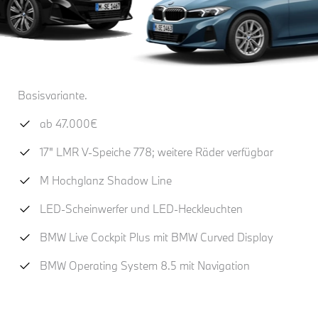
Basisvariante.
ab 47.000€
17" LMR V-Speiche 778; weitere Räder verfügbar
M Hochglanz Shadow Line
LED-Scheinwerfer und LED-Heckleuchten
BMW Live Cockpit Plus mit BMW Curved Display
BMW Operating System 8.5 mit Navigation