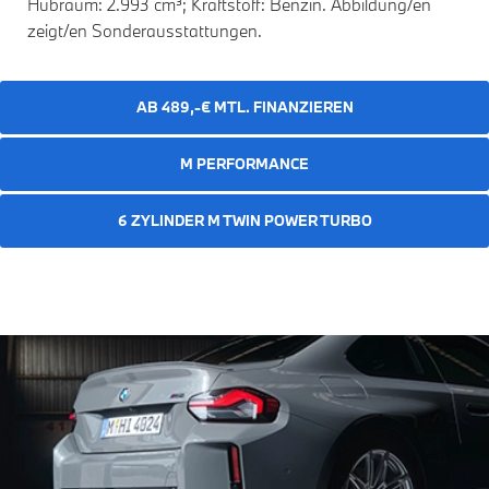
Hubraum: 2.993 cm³; Kraftstoff: Benzin. Abbildung/en
zeigt/en Sonderausstattungen.
AB 489,-€ MTL. FINANZIEREN
M PERFORMANCE
6 ZYLINDER M TWIN POWER TURBO