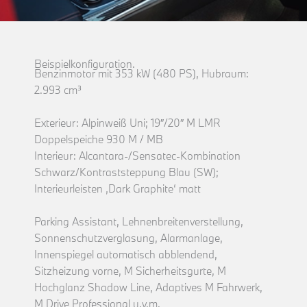
Beispielkonfiguration.
Benzinmotor mit 353 kW (480 PS), Hubraum:
2.993 cm³
Exterieur: Alpinweiß Uni; 19″/20″ M LMR
Doppelspeiche 930 M / MB
Interieur: Alcantara-/Sensatec-Kombination
Schwarz/Kontraststeppung Blau (SW);
Interieurleisten ‚Dark Graphite‘ matt
Parking Assistant, Lehnenbreitenverstellung,
Sonnenschutzverglasung, Alarmanlage,
Innenspiegel automatisch abblendend,
Sitzheizung vorne, M Sicherheitsgurte, M
Hochglanz Shadow Line, Adaptives M Fahrwerk,
M Drive Professional u.v.m.