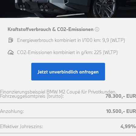
Kraftstoffverbrauch & CO2-Emissionen
ⓘ
Energieverbrauch kombiniert in l/100 km: 9,9 (WLTP)
CO2-Emissionen kombiniert in g/km: 225 (WLTP)
Jetzt unverbindlich anfragen
Finanzierungsbeispiel BMW M2 Coupé für Privatkunden.
Fahrzeuggesamtpreis (brutto):
78.300,- EUR
Anzahlung:
10.500,- EUR
Effektiver Jahreszins:
4,99%